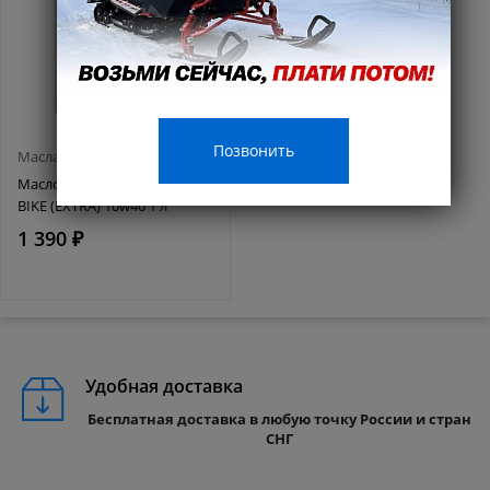
Позвонить
Масла и смазки
Масло MISHIMO 4T ROAD
BIKE (EXTRA) 10w40 1 л
1 390 ₽
Удобная доставка
Бесплатная доставка в любую точку России и стран
СНГ