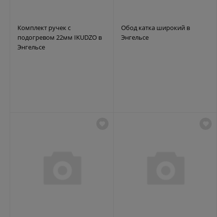
Комплект ручек с
Обод катка широкий в
подогревом 22мм IKUDZO в
Энгельсе
Энгельсе