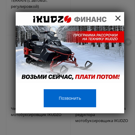
TERRAIN (с автомат.
регулировкой)
×
Позвонить
Чехол для двигателя
Шестерня промежуточная
мотобуксировщик IKUDZO
редуктора
мотобуксировщика IKUDZO