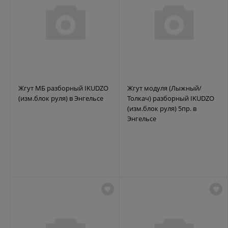
Жгут МБ разборный IKUDZO
Жгут модуля (Лыжный/
(изм.блок руля) в Энгельсе
Толкач) разборный IKUDZO
(изм.блок руля) 5пр. в
Энгельсе