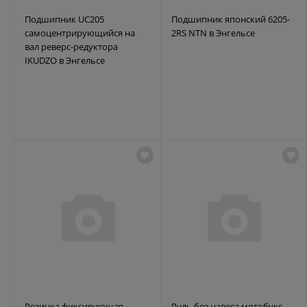
Подшипник UC205
Подшипник японский 6205-
самоцентрирующийся на
2RS NTN в Энгельсе
вал реверс-редуктора
IKUDZO в Энгельсе
Резинка фиксирующая
Руль без навеса мотобукс.