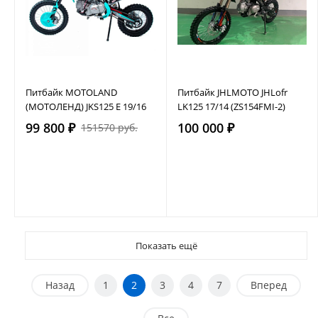
Питбайк MOTOLAND
Питбайк JHLMOTO JHLofr
(МОТОЛЕНД) JKS125 E 19/16
LK125 17/14 (ZS154FMI-2)
99 800 ₽
100 000 ₽
151570 руб.
Показать ещё
Назад
1
2
3
4
7
Вперед