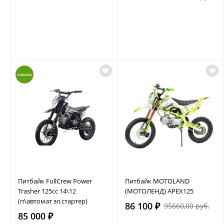
НОВИНКА
Питбайк FullCrew Power
Питбайк MOTOLAND
Trasher 125cc 14\12
(МОТОЛЕНД) APEX125
(п\автомат эл.стартер)
86 100 ₽
95660,00 руб.
85 000 ₽