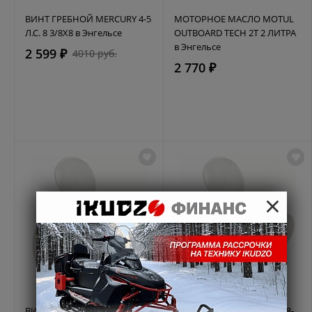
ВИНТ ГРЕБНОЙ MERCURY 4-5
МОТОРНОЕ МАСЛО MOTUL
Л.С. 8 3/8X8 в Энгельсе
OUTBOARD TECH 2T 2 ЛИТРА
в Энгельсе
2 599 ₽
4010 руб.
2 770 ₽
×
ВИНТ ГРЕБНОЙ TOHATSU 8-
ВИНТ ГРЕБНОЙ TOHATSU 8-