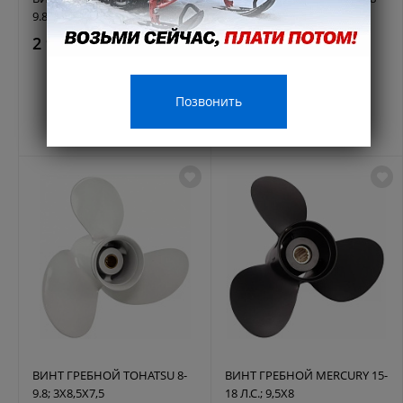
9.8; 3X8,9X8,5 в Энгельсе
9.8; 3X8,5X6,5 в Энгельсе
2 916 ₽
2 917 ₽
4600 руб.
4600 руб.
Позвонить
ВИНТ ГРЕБНОЙ TOHATSU 8-
ВИНТ ГРЕБНОЙ MERCURY 15-
9.8; 3X8,5X7,5
18 Л.С.; 9,5X8