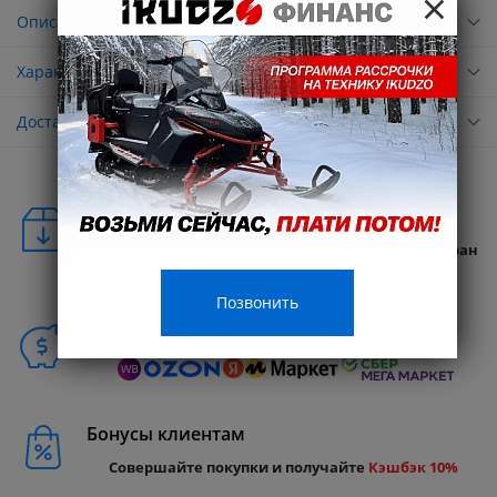
×
Описание
Характеристики
Доставка
Удобная доставка
Бесплатная доставка в любую точку России и стран
СНГ
Позвонить
Способы покупки
Бонусы клиентам
Совершайте покупки и получайте
Кэшбэк 10%