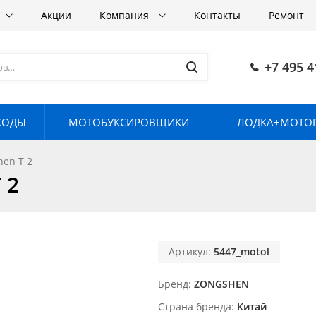
Акции
Компания
Контакты
Ремонт
+7 495 4
ХОДЫ
МОТОБУКСИРОВЩИКИ
ЛОДКА+МОТОР
en T 2
 2
Артикул:
5447_motol
Бренд
ZONGSHEN
Страна бренда
Китай