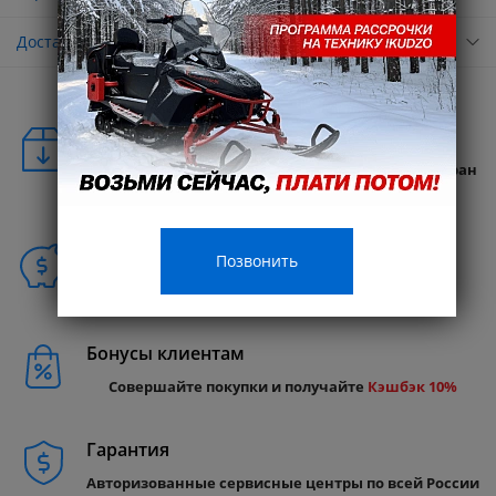
Доставка
Удобная доставка
Бесплатная доставка в любую точку России и стран
СНГ
Способы покупки
Позвонить
Бонусы клиентам
Совершайте покупки и получайте
Кэшбэк 10%
Гарантия
Авторизованные сервисные центры по всей России