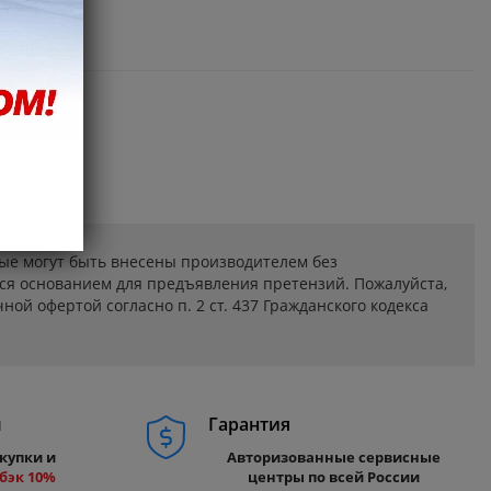
ые могут быть внесены производителем без
ся основанием для предъявления претензий. Пожалуйста,
ой офертой согласно п. 2 ст. 437 Гражданского кодекса
м
Гарантия
купки и
Авторизованные сервисные
бэк 10%
центры по всей России