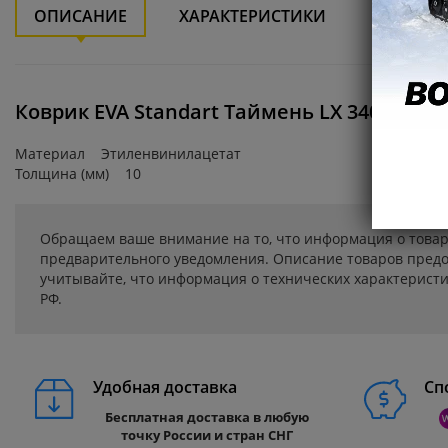
ОПИСАНИЕ
ХАРАКТЕРИСТИКИ
ДОСТАВ
Коврик EVA Standart Таймень LX 3400 НДН
Материал Этиленвинилацетат
Толщина (мм) 10
Обращаем ваше внимание на то, что информация о товар
предварительного уведомления. Описание товаров предо
учитывайте, что информация о технических характеристик
РФ.
Удобная доставка
Сп
Бесплатная доставка в любую
точку России и стран СНГ