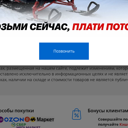
КА
Д
Позвонить
ах, размещенная на нашем сайте, подлежит изменениям, котор
ставлено исключительно в информационных целях и не являет
ах, наличии на складе и стоимости товаров не является публичн
особы покупки
Бонусы клиента
Совершайте по
получайте
Кэш