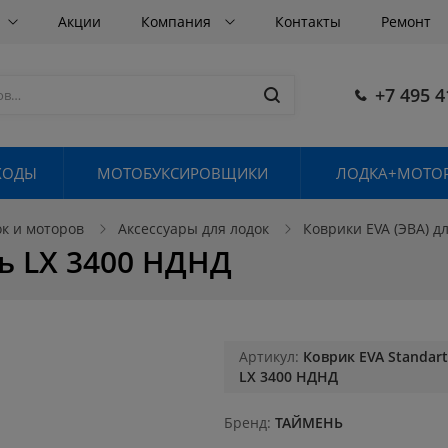
Акции
Компания
Контакты
Ремонт
+7 495 4
ХОДЫ
МОТОБУКСИРОВЩИКИ
ЛОДКА+МОТОР
ок и моторов
Аксессуары для лодок
Коврики EVA (ЭВА) д
ь LX 3400 НДНД
Артикул:
Коврик EVA Standar
LX 3400 НДНД
Бренд
ТАЙМЕНЬ