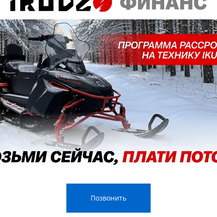
КА
9,9 (15) Л.С.
TE 390 с качественным лодочным мотором (на выбор клиента)
ный мотор HIDEA 9.9 (15) л.с, MARLIN 9.9 (15) л.с, SEANOVO 9.9 
Позвонить