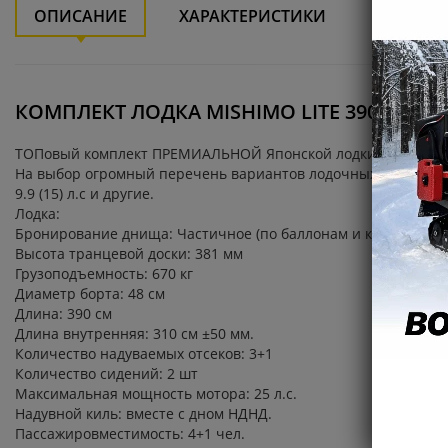
ОПИСАНИЕ
ХАРАКТЕРИСТИКИ
ДОСТАВ
КОМПЛЕКТ ЛОДКА MISHIMO LITE 390 + МОТОР 
ТОПовый комплект ПРЕМИАЛЬНОЙ Японской лодки MISHIMO LI
На выбор огромный перечень вариантов лодочных моторов: Лодоч
9.9 (15) л.с и другие.
Лодка:
Бронирование днища: Частичное (по баллонам и килю)
Высота транцевой доски: 381 мм
Грузоподъемность: 670 кг
Диаметр борта: 48 см
Длина: 390 см
Длина внутренняя: 310 см ±50 мм.
Количество надуваемых отсеков: 3+1
Количество сидений: 2 шт
Максимальная мощность мотора: 25 л.с.
Надувной киль: вместе с дном НДНД.
Пассажировместимость: 4+1 чел.