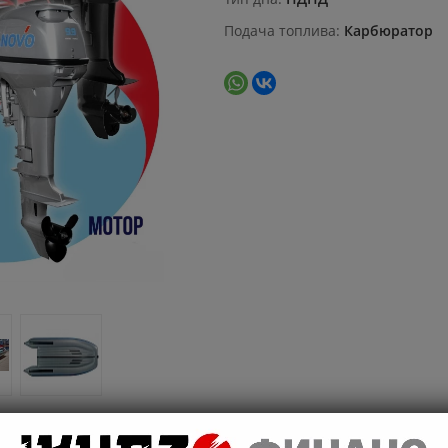
Подача топлива
Карбюратор