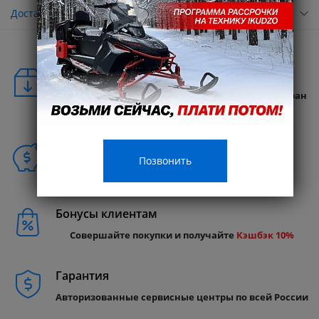
Доставка
Удобная доставка
Бесплатная доставка в любую точку России и стран
СНГ
Способы покупки
Позвонить
Бонусы клиентам
Совершайте покупки и получайте
Кэшбэк 10%
Гарантия
Авторизованные сервисные центры по всей России